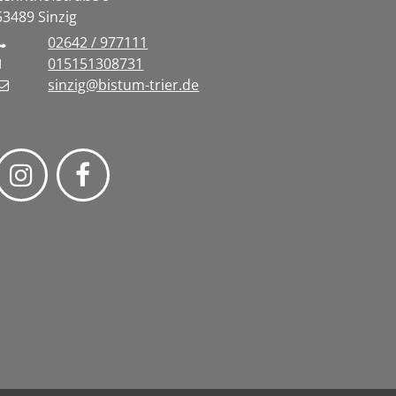
53489
Sinzig
02642 / 977111
015151308731
sinzig@bistum-trier.de