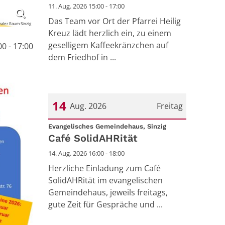
11. Aug. 2026 15:00 - 17:00
Das Team vor Ort der Pfarrei Heilig
aler Raum Sinzig
Kreuz lädt herzlich ein, zu einem
geselligem Kaffeekränzchen auf
0 - 17:00
dem Friedhof in ...
14
Aug. 2026
Freitag
:
Datum: 14. August 2026
Evangelisches Gemeindehaus, Sinzig
Café SolidAHRität
14. Aug. 2026 16:00 - 18:00
Herzliche Einladung zum Café
SolidAHRität im evangelischen
Gemeindehaus, jeweils freitags,
gute Zeit für Gespräche und ...