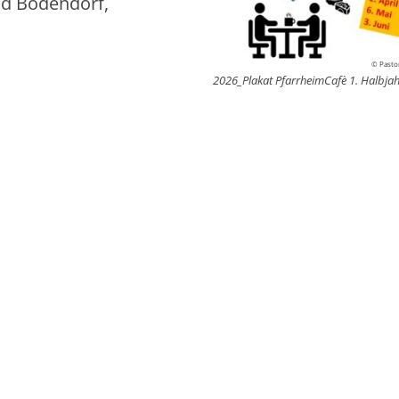
ad Bodendorf,
© Pastor
2026_Plakat PfarrheimCafè 1. Halbja