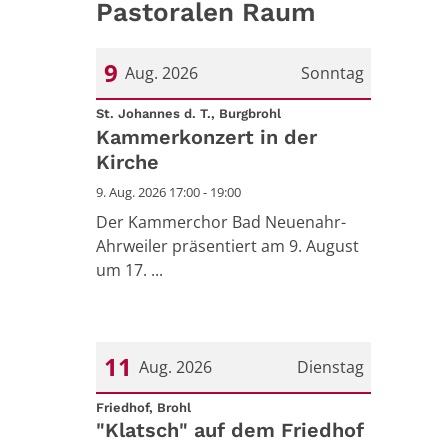
Pastoralen Raum
9
Aug. 2026
Sonntag
:
Datum: 9. August 2026
St. Johannes d. T., Burgbrohl
Kammerkonzert in der
Kirche
9. Aug. 2026 17:00 - 19:00
Der Kammerchor Bad Neuenahr-
Ahrweiler präsentiert am 9. August
um 17. ...
11
Aug. 2026
Dienstag
:
Datum: 11. August 2026
Friedhof, Brohl
"Klatsch" auf dem Friedhof