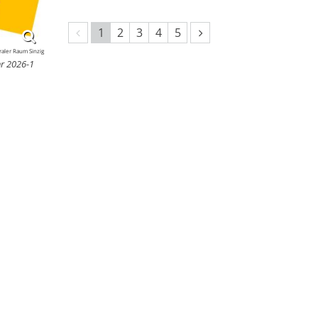
Vorherige Seite
Nächste Seite
1
2
3
4
5
aler Raum Sinzig
hr 2026-1