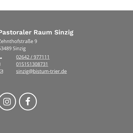
Pastoraler Raum Sinzig
Zehnthofstraße 9
53489
Sinzig
02642 / 977111
015151308731
sinzig@bistum-trier.de