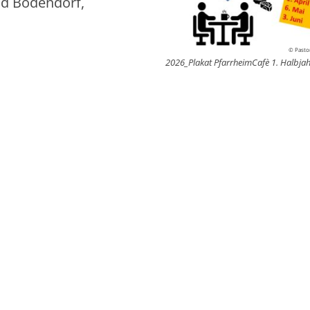
ad Bodendorf,
© Pastor
2026_Plakat PfarrheimCafè 1. Halbja