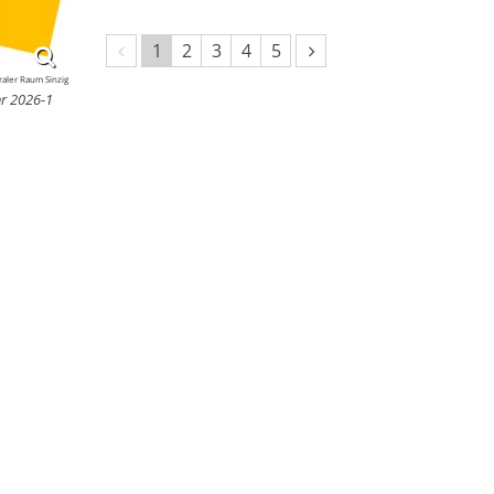
Vorherige Seite
Nächste Seite
1
2
3
4
5
aler Raum Sinzig
hr 2026-1