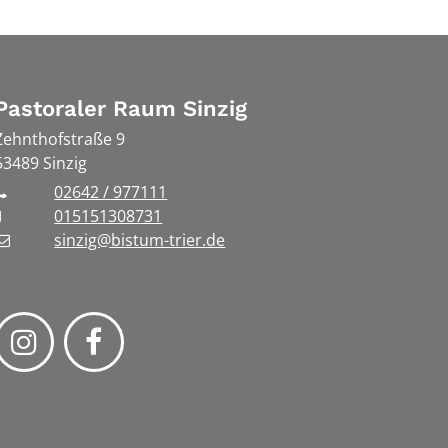
Pastoraler Raum Sinzig
Zehnthofstraße 9
53489
Sinzig
02642 / 977111
015151308731
sinzig@bistum-trier.de