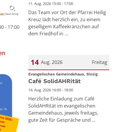
11. Aug. 2026 15:00 - 17:00
Das Team vor Ort der Pfarrei Heilig
aler Raum Sinzig
Kreuz lädt herzlich ein, zu einem
geselligem Kaffeekränzchen auf
00 - 17:00
dem Friedhof in ...
14
Aug. 2026
Freitag
:
Datum: 14. August 2026
Evangelisches Gemeindehaus, Sinzig
Café SolidAHRität
14. Aug. 2026 16:00 - 18:00
Herzliche Einladung zum Café
SolidAHRität im evangelischen
Gemeindehaus, jeweils freitags,
gute Zeit für Gespräche und ...