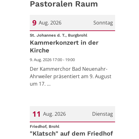
Pastoralen Raum
9
Aug. 2026
Sonntag
:
Datum: 9. August 2026
St. Johannes d. T., Burgbrohl
Kammerkonzert in der
Kirche
9. Aug. 2026 17:00 - 19:00
Der Kammerchor Bad Neuenahr-
Ahrweiler präsentiert am 9. August
um 17. ...
11
Aug. 2026
Dienstag
:
Datum: 11. August 2026
Friedhof, Brohl
"Klatsch" auf dem Friedhof