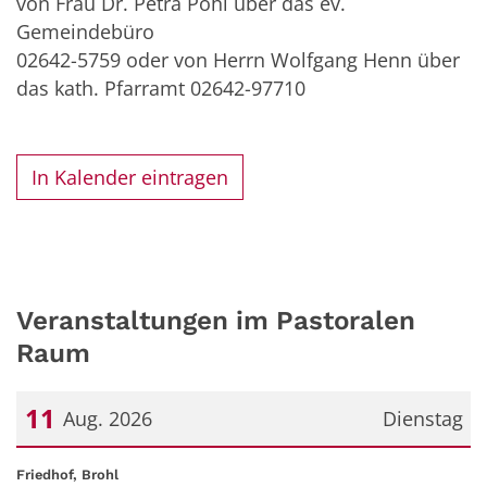
von Frau Dr. Petra Pohl über das ev.
Gemeindebüro
02642-5759 oder von Herrn Wolfgang Henn über
das kath. Pfarramt 02642-97710
In Kalender eintragen
Veranstaltungen im Pastoralen
Raum
11
Aug. 2026
Dienstag
Datum: 11. August 2026
:
Friedhof, Brohl