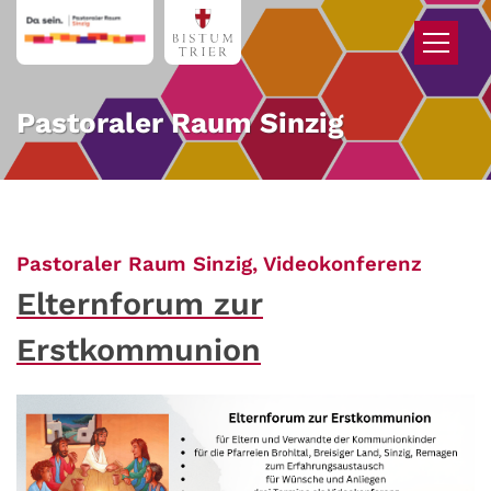
Zum Inhalt springen
Pastoraler Raum Sinzig
:
Pastoraler Raum Sinzig, Videokonferenz
Elternforum zur
Erstkommunion