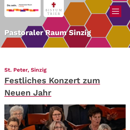
Zum Inhalt springen
Pastoraler Raum Sinzig
:
St. Peter, Sinzig
Festliches Konzert zum
Neuen Jahr