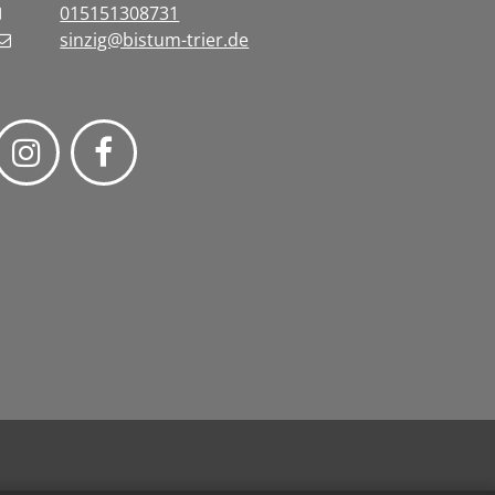
015151308731
sinzig@bistum-trier.de