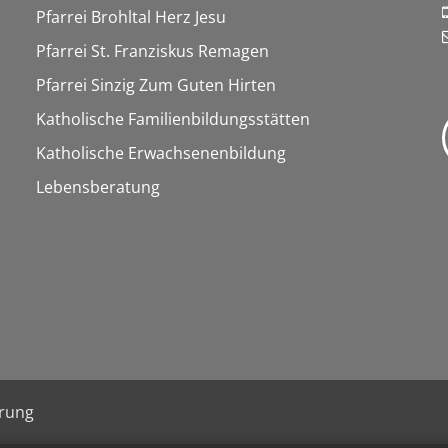
Pfarrei Brohltal Herz Jesu
Pfarrei St. Franziskus Remagen
Pfarrei Sinzig Zum Guten Hirten
Katholische Familienbildungsstätten
Katholische Erwachsenenbildung
Lebensberatung
ärung