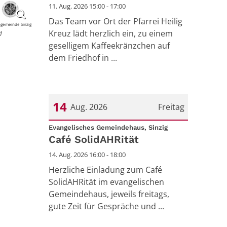
11. Aug. 2026 15:00 - 17:00
Das Team vor Ort der Pfarrei Heilig
ngemeinde Sinzig
Kreuz lädt herzlich ein, zu einem
1
geselligem Kaffeekränzchen auf
dem Friedhof in ...
14
Aug. 2026
Freitag
:
Datum: 14. August 2026
Evangelisches Gemeindehaus, Sinzig
Café SolidAHRität
14. Aug. 2026 16:00 - 18:00
Herzliche Einladung zum Café
SolidAHRität im evangelischen
Gemeindehaus, jeweils freitags,
gute Zeit für Gespräche und ...