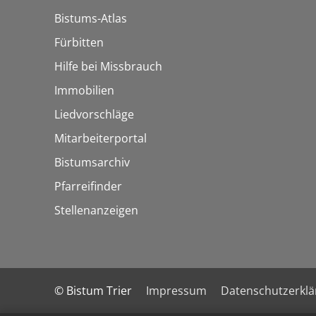
Bistums-Atlas
Fürbitten
Hilfe bei Missbrauch
Immobilien
Liedvorschläge
Mitarbeiterportal
Bistumsarchiv
Pfarreifinder
Stellenanzeigen
© Bistum Trier
Impressum
Datenschutzerkl