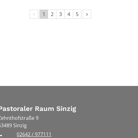
Vorherige Seite
Nächste Seite
1
2
3
4
5
Pastoraler Raum Sinzig
Zehnthofstraße 9
53489
Sinzig
02642 / 977111