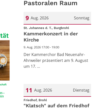
Pastoralen Raum
9
Aug. 2026
Sonntag
:
Datum: 9. August 2026
St. Johannes d. T., Burgbrohl
Kammerkonzert in der
Kirche
9. Aug. 2026 17:00 - 19:00
Der Kammerchor Bad Neuenahr-
Ahrweiler präsentiert am 9. August
um 17. ...
11
Aug. 2026
Dienstag
:
Datum: 11. August 2026
Friedhof, Brohl
"Klatsch" auf dem Friedhof