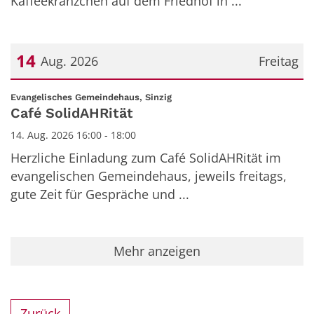
Kaffeekränzchen auf dem Friedhof in ...
14
Aug. 2026
Freitag
Datum: 14. August 2026
:
Evangelisches Gemeindehaus, Sinzig
Café SolidAHRität
14. Aug. 2026 16:00 - 18:00
Herzliche Einladung zum Café SolidAHRität im
evangelischen Gemeindehaus, jeweils freitags,
gute Zeit für Gespräche und ...
Mehr anzeigen
Zurück