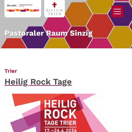
Zum Inhalt springen
Pastoraler Raum Sinzig
:
Trier
Heilig Rock Tage