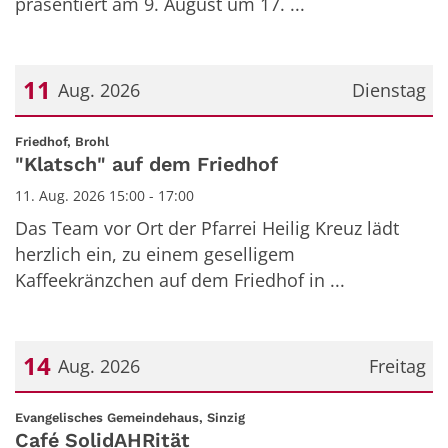
präsentiert am 9. August um 17. ...
11
Aug. 2026
Dienstag
Datum: 11. August 2026
:
Friedhof, Brohl
"Klatsch" auf dem Friedhof
11. Aug. 2026 15:00 - 17:00
Das Team vor Ort der Pfarrei Heilig Kreuz lädt
herzlich ein, zu einem geselligem
Kaffeekränzchen auf dem Friedhof in ...
14
Aug. 2026
Freitag
Datum: 14. August 2026
:
Evangelisches Gemeindehaus, Sinzig
Café SolidAHRität