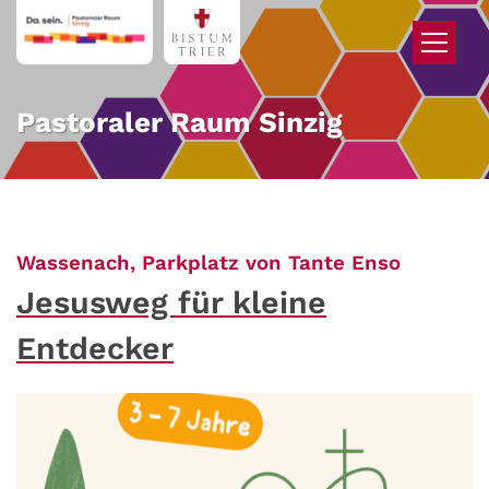
Zum Inhalt springen
Pastoraler Raum Sinzig
:
Wassenach, Parkplatz von Tante Enso
Jesusweg für kleine
Entdecker