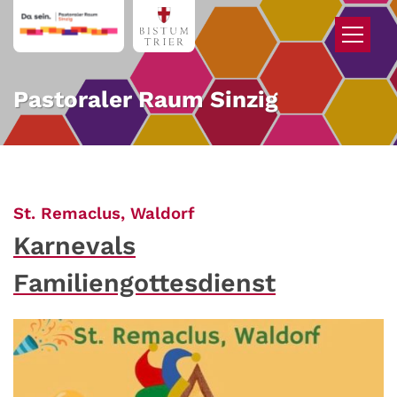
Zum Inhalt springen
Pastoraler Raum Sinzig
:
St. Remaclus, Waldorf
Karnevals
Familiengottesdienst