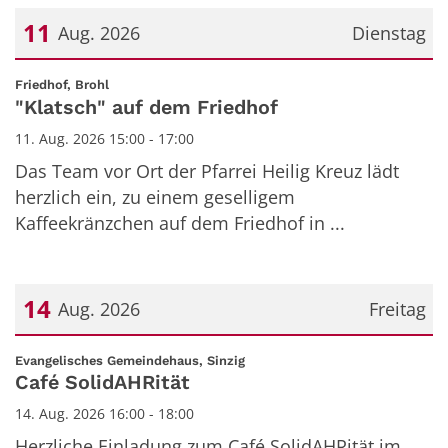
11
Aug. 2026
Dienstag
Datum: 11. August 2026
:
Friedhof, Brohl
"Klatsch" auf dem Friedhof
11. Aug. 2026 15:00 - 17:00
Das Team vor Ort der Pfarrei Heilig Kreuz lädt
herzlich ein, zu einem geselligem
Kaffeekränzchen auf dem Friedhof in ...
14
Aug. 2026
Freitag
Datum: 14. August 2026
:
Evangelisches Gemeindehaus, Sinzig
Café SolidAHRität
14. Aug. 2026 16:00 - 18:00
Herzliche Einladung zum Café SolidAHRität im