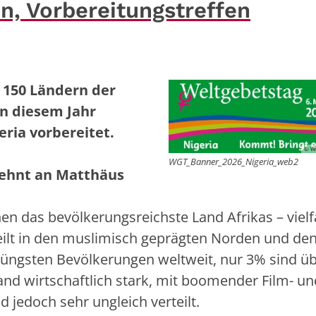
n, Vorbereitungstreffen
 150 Ländern der
In diesem Jahr
ria vorbereitet.
© We
WGT_Banner_2026_Nigeria_web2
lehnt an Matthäus
en das bevölkerungsreichste Land Afrikas – vielfä
eilt in den muslimisch geprägten Norden und de
r jüngsten Bevölkerungen weltweit, nur 3% sind ü
 Land wirtschaftlich stark, mit boomender Film- un
 jedoch sehr ungleich verteilt.