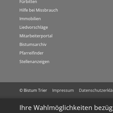
Fürbitten
Hilfe bei Missbrauch
Immobilien
Liedvorschläge
Mitarbeiterportal
Bistumsarchiv
Pfarreifinder
Stellenanzeigen
© Bistum Trier
Impressum
Datenschutzerkl
Ihre Wahlmöglichkeiten bezüg