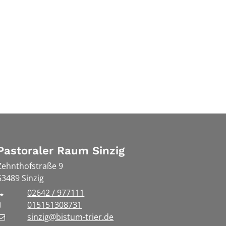
Pastoraler Raum Sinzig
Zehnthofstraße 9
53489
Sinzig
02642 / 977111
015151308731
sinzig@bistum-trier.de