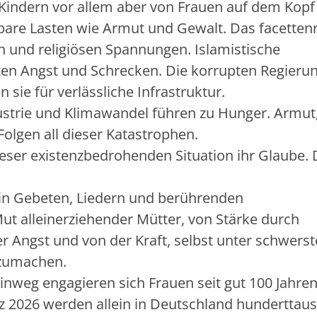
Kindern vor allem aber von Frauen auf dem Kopf
tbare Lasten wie Armut und Gewalt. Das facetten
en und religiösen Spannungen. Islamistische
en Angst und Schrecken. Die korrupten Regieru
ie für verlässliche Infrastruktur.
trie und Klimawandel führen zu Hunger. Armut
Folgen all dieser Katastrophen.
eser existenzbedrohenden Situation ihr Glaube. 
– in Gebeten, Liedern und berührenden
ut alleinerziehender Mütter, von Stärke durch
 Angst und von der Kraft, selbst unter schwers
rzumachen.
nweg engagieren sich Frauen seit gut 100 Jahren
z 2026 werden allein in Deutschland hunderttau