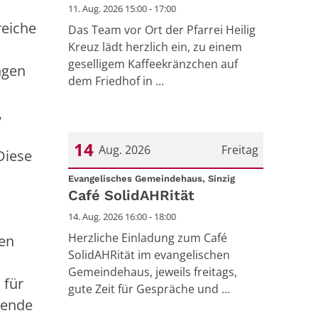
11. Aug. 2026 15:00 - 17:00
reiche
Das Team vor Ort der Pfarrei Heilig
Kreuz lädt herzlich ein, zu einem
geselligem Kaffeekränzchen auf
ngen
dem Friedhof in ...
,
14
Aug. 2026
Freitag
Diese
:
Datum: 14. August 2026
Evangelisches Gemeindehaus, Sinzig
Café SolidAHRität
14. Aug. 2026 16:00 - 18:00
Herzliche Einladung zum Café
ten
SolidAHRität im evangelischen
Gemeindehaus, jeweils freitags,
 für
gute Zeit für Gespräche und ...
sende