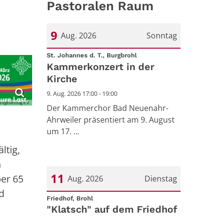
Pastoralen Raum
9
Aug. 2026
Sonntag
:
Datum: 9. August 2026
St. Johannes d. T., Burgbrohl
Kammerkonzert in der
Kirche
9. Aug. 2026 17:00 - 19:00
ltgebetstag e.V.
Der Kammerchor Bad Neuenahr-
Ahrweiler präsentiert am 9. August
um 17. ...
ltig,
n
11
ber 65
Aug. 2026
Dienstag
d
:
Datum: 11. August 2026
Friedhof, Brohl
"Klatsch" auf dem Friedhof