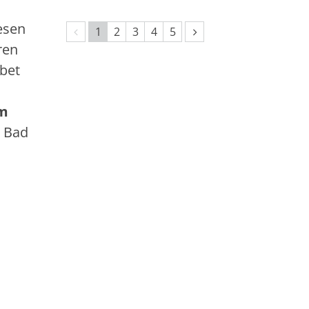
esen
Vorherige Seite
Nächste Seite
1
2
3
4
5
ren
ebet
m
, Bad