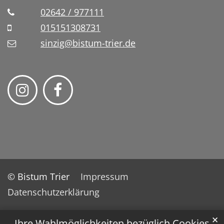
02642 / 977111
015151308731
sinzig@bistum-trier.de
© Bistum Trier
Impressum
Datenschutzerklärung
✕
Ihre Wahlmöglichkeiten bezüglich Cookies