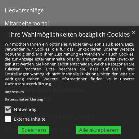
Liedvorschläge
Mitarbeiterportal
✕
Ihre Wahlmöglichkeiten bezüglich Cookies
Bistumsarchiv
Wir möchten Ihnen ein optimales Webseiten-Erlebnis zu bieten. Dazu
Pfarreifinder
verwenden wir Cookies, die für das Funktionieren unserer Website
notwendig sind. Mit Ihrer Zustimmung verwenden wir auch Cookies,
die zur Anzeige externer Inhalte oder zu anonymen Statistikzwecken
Stellenanzeigen
genutzt werden. Sie können selbst entscheiden, welche Kategorien Sie
zulassen möchten. Bitte beachten Sie, dass auf Basis Ihrer
Einstellungen womöglich nicht mehr alle Funktionalitäten der Seite zur
Verfügung stehen. Weitere Informationen finden Sie in unserer
Datenschutzerklärung
.
Pfarreien und kirchliche
Impressum
Einrichtungen
Datenschutzerklärung
Notwendig
Pfarrei Breisiger Land Heilig Kreuz
Externe Inhalte
Pfarrei Brohltal Herz Jesu
Speichern
Alle akzeptieren