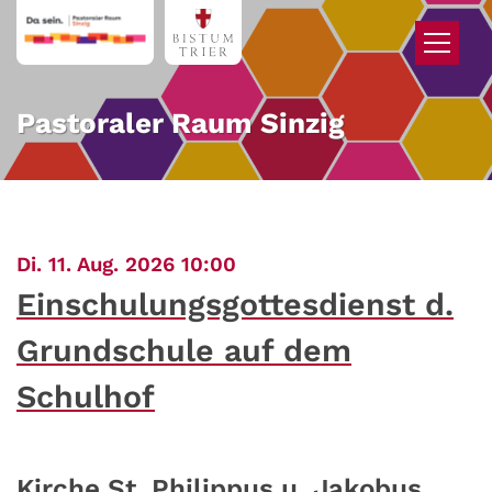
Zum Inhalt springen
Pastoraler Raum Sinzig
:
Di. 11. Aug. 2026 10:00
Einschulungsgottesdienst d.
Grundschule auf dem
Schulhof
Kirche St. Philippus u. Jakobus