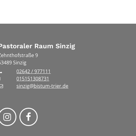
Pastoraler Raum Sinzig
Zehnthofstraße 9
53489
Sinzig
02642 / 977111
015151308731
sinzig@bistum-trier.de