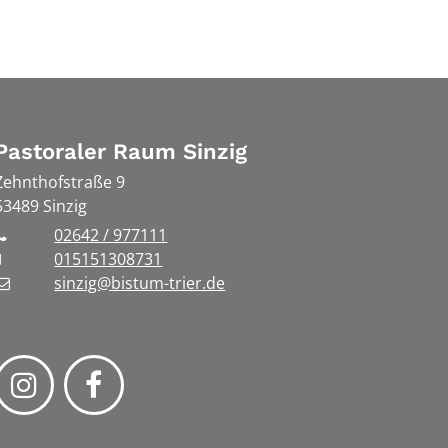
Pastoraler Raum Sinzig
Zehnthofstraße 9
53489
Sinzig
02642 / 977111
015151308731
sinzig@bistum-trier.de