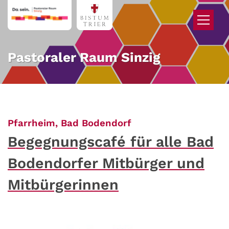
Zum Inhalt springen
Pastoraler Raum Sinzig
:
Pfarrheim, Bad Bodendorf
Begegnungscafé für alle Bad
Bodendorfer Mitbürger und
Mitbürgerinnen