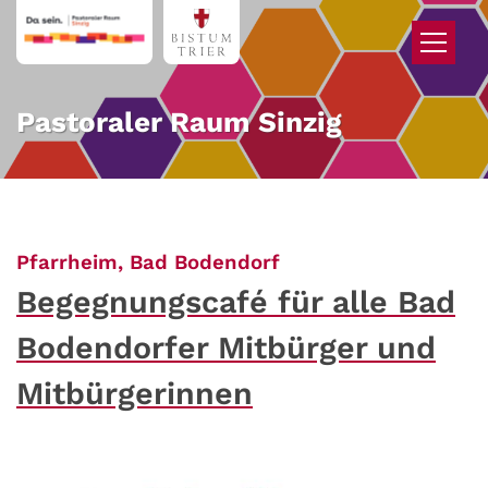
Zum Inhalt springen
Pastoraler Raum Sinzig
:
Pfarrheim, Bad Bodendorf
Begegnungscafé für alle Bad
Bodendorfer Mitbürger und
Mitbürgerinnen