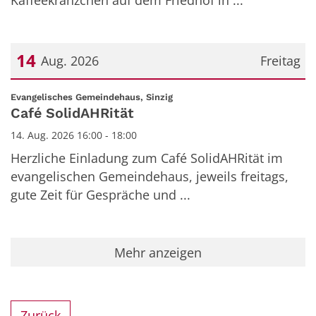
Kaffeekränzchen auf dem Friedhof in ...
14
Aug. 2026
Freitag
Datum: 14. August 2026
:
Evangelisches Gemeindehaus, Sinzig
Café SolidAHRität
14. Aug. 2026 16:00 - 18:00
Herzliche Einladung zum Café SolidAHRität im
evangelischen Gemeindehaus, jeweils freitags,
gute Zeit für Gespräche und ...
Mehr anzeigen
Zurück