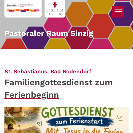
Zum Inhalt springen
Pastoraler Raum Sinzig
:
St. Sebastianus, Bad Bodendorf
Familiengottesdienst zum
Ferienbeginn