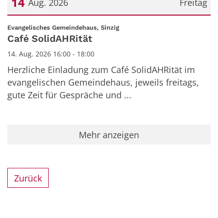
14
Aug. 2026
Freitag
Datum: 14. August 2026
:
Evangelisches Gemeindehaus, Sinzig
Café SolidAHRität
14. Aug. 2026 16:00 - 18:00
Herzliche Einladung zum Café SolidAHRität im
evangelischen Gemeindehaus, jeweils freitags,
gute Zeit für Gespräche und ...
Mehr anzeigen
Zurück