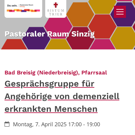
Zum Inhalt springen
Pastoraler Raum Sinzig
:
Bad Breisig (Niederbreisig), Pfarrsaal
Gesprächsgruppe für
Angehörige von demenziell
erkrankten Menschen
Datum:
Montag, 7. April 2025 17:00 - 19:00