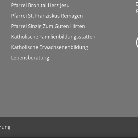
Pfarrei Brohltal Herz Jesu
Pfarrei St. Franziskus Remagen
Pfarrei Sinzig Zum Guten Hirten
Katholische Familienbildungsstätten
Katholische Erwachsenenbildung
Lebensberatung
ärung