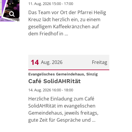
11. Aug. 2026 15:00 - 17:00
Das Team vor Ort der Pfarrei Heilig
Kreuz lädt herzlich ein, zu einem
aler Raum Sinzig
geselligem Kaffeekränzchen auf
dem Friedhof in ...
14
Aug. 2026
Freitag
:
Datum: 14. August 2026
Evangelisches Gemeindehaus, Sinzig
Café SolidAHRität
14. Aug. 2026 16:00 - 18:00
Herzliche Einladung zum Café
SolidAHRität im evangelischen
Gemeindehaus, jeweils freitags,
gute Zeit für Gespräche und ...