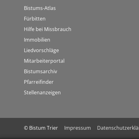
Bistums-Atlas
Fürbitten
Hilfe bei Missbrauch
Immobilien
Liedvorschläge
Mitarbeiterportal
Bistumsarchiv
Pfarreifinder
Stellenanzeigen
© Bistum Trier
Impressum
Datenschutzerkl