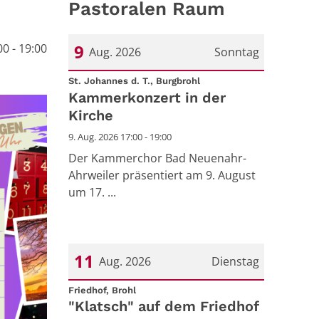
Pastoralen Raum
9
0 - 19:00
Aug. 2026
Sonntag
:
Datum: 9. August 2026
St. Johannes d. T., Burgbrohl
Kammerkonzert in der
Kirche
9. Aug. 2026 17:00 - 19:00
Der Kammerchor Bad Neuenahr-
Ahrweiler präsentiert am 9. August
um 17. ...
11
Aug. 2026
Dienstag
:
Datum: 11. August 2026
Friedhof, Brohl
"Klatsch" auf dem Friedhof