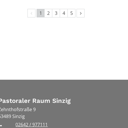
Vorherige Seite
Nächste Seite
1
2
3
4
5
Pastoraler Raum Sinzig
Zehnthofstraße 9
53489
Sinzig
02642 / 977111