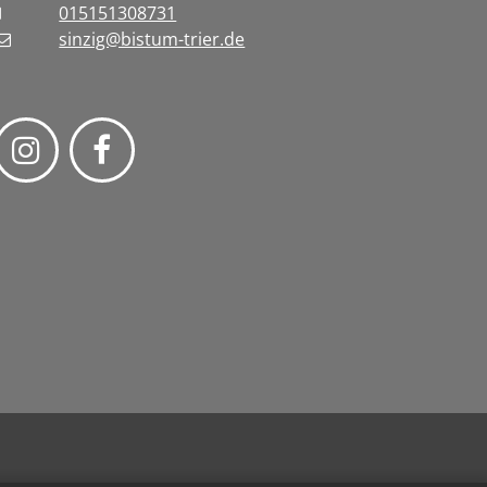
015151308731
sinzig@bistum-trier.de