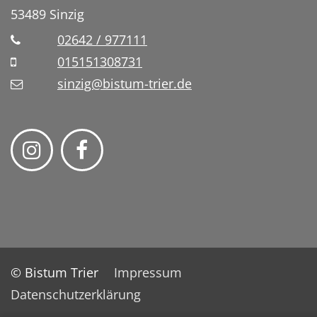
53489
Sinzig
02642 / 977111
015151308731
sinzig@bistum-trier.de
© Bistum Trier
Impressum
Datenschutzerklärung