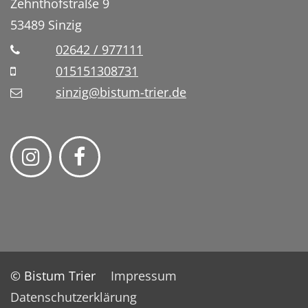
Zehnthofstraße 9
53489
Sinzig
02642 / 977111
015151308731
sinzig@bistum-trier.de
© Bistum Trier
Impressum
Datenschutzerklärung