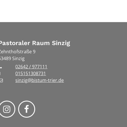
Pastoraler Raum Sinzig
Zehnthofstraße 9
53489
Sinzig
02642 / 977111
015151308731
sinzig@bistum-trier.de