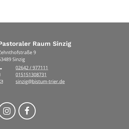
Pastoraler Raum Sinzig
Zehnthofstraße 9
53489
Sinzig
02642 / 977111
015151308731
sinzig@bistum-trier.de