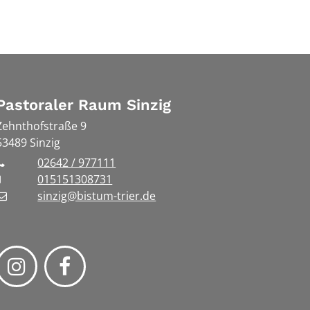
Pastoraler Raum Sinzig
Zehnthofstraße 9
53489
Sinzig
02642 / 977111
015151308731
sinzig@bistum-trier.de