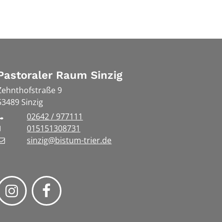
Pastoraler Raum Sinzig
Zehnthofstraße 9
53489
Sinzig
02642 / 977111
015151308731
sinzig@bistum-trier.de