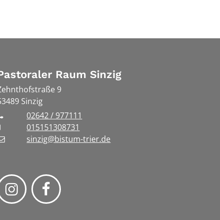
Pastoraler Raum Sinzig
Zehnthofstraße 9
53489
Sinzig
02642 / 977111
015151308731
sinzig@bistum-trier.de