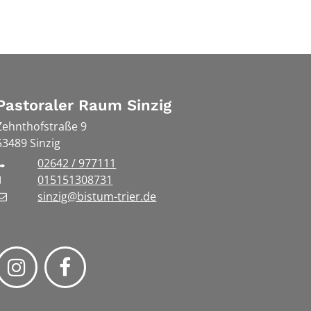
Pastoraler Raum Sinzig
Zehnthofstraße 9
53489
Sinzig
02642 / 977111
015151308731
sinzig@bistum-trier.de