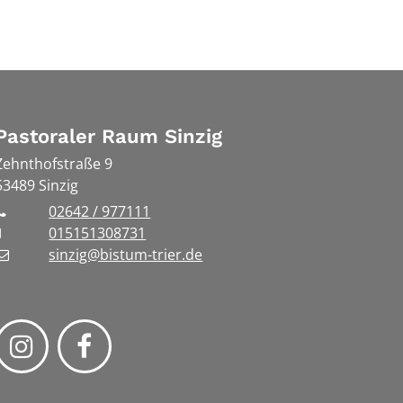
Pastoraler Raum Sinzig
Zehnthofstraße 9
53489
Sinzig
02642 / 977111
015151308731
sinzig@bistum-trier.de