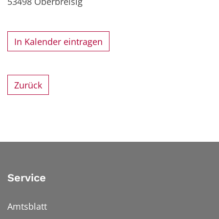
53498
Oberbreisig
In Kalender eintragen
Zurück
Service
Amtsblatt