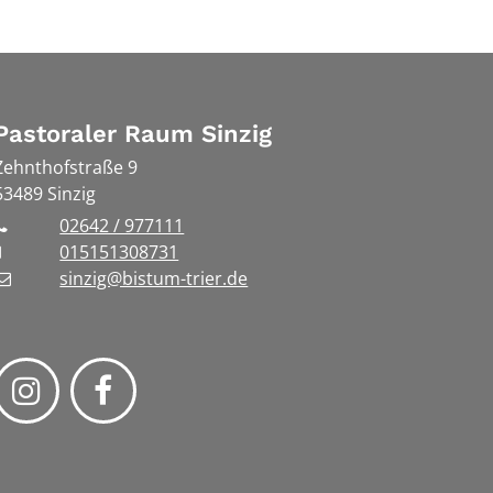
Pastoraler Raum Sinzig
Zehnthofstraße 9
53489
Sinzig
02642 / 977111
015151308731
sinzig@bistum-trier.de