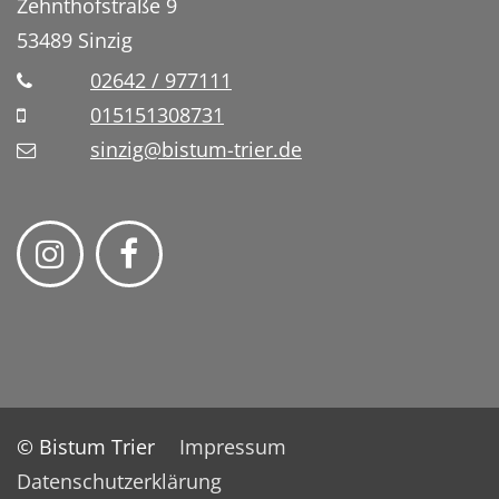
Zehnthofstraße 9
53489
Sinzig
02642 / 977111
015151308731
sinzig@bistum-trier.de
© Bistum Trier
Impressum
Datenschutzerklärung