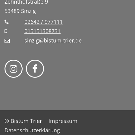
Zehnthofstraße 9
53489
Sinzig
02642 / 977111
015151308731
sinzig@bistum-trier.de
© Bistum Trier
Impressum
Datenschutzerklärung