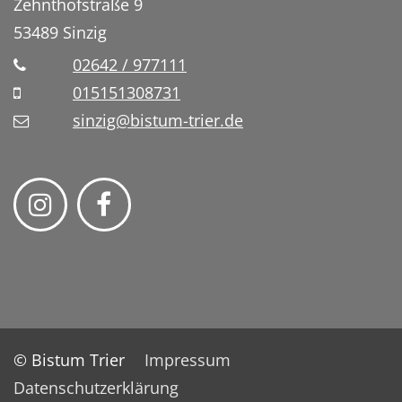
Zehnthofstraße 9
53489
Sinzig
02642 / 977111
015151308731
sinzig@bistum-trier.de
© Bistum Trier
Impressum
Datenschutzerklärung