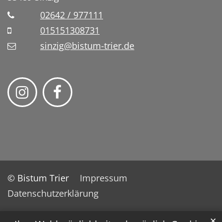
02642 / 977111
015151308731
sinzig@bistum-trier.de
© Bistum Trier
Impressum
Datenschutzerklärung
✕