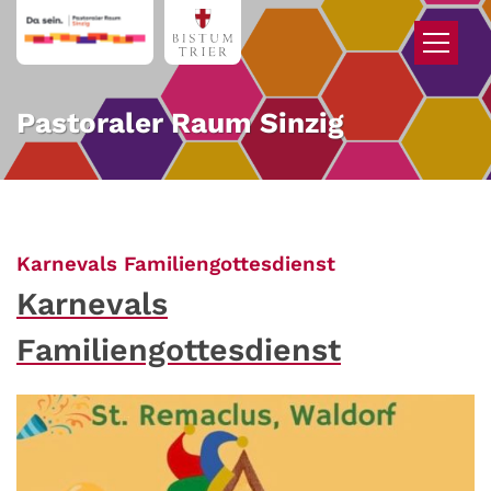
Zum Inhalt springen
Pastoraler Raum Sinzig
:
Karnevals Familiengottesdienst
Karnevals
Familiengottesdienst