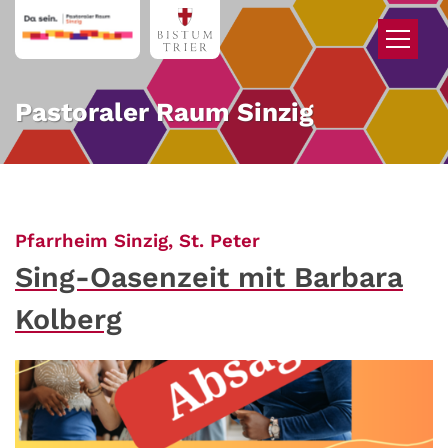
Zum Inhalt springen
Pastoraler Raum Sinzig
:
Pfarrheim Sinzig, St. Peter
Sing-Oasenzeit mit Barbara
Kolberg