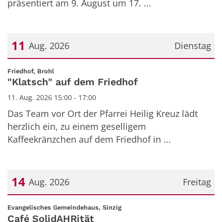
präsentiert am 9. August um 17. ...
11
Aug. 2026
Dienstag
Datum: 11. August 2026
:
Friedhof, Brohl
"Klatsch" auf dem Friedhof
11. Aug. 2026 15:00 - 17:00
Das Team vor Ort der Pfarrei Heilig Kreuz lädt
herzlich ein, zu einem geselligem
Kaffeekränzchen auf dem Friedhof in ...
14
Aug. 2026
Freitag
Datum: 14. August 2026
:
Evangelisches Gemeindehaus, Sinzig
Café SolidAHRität