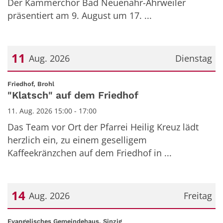
Der Kammerchor Bad Neuenahr-Ahrweiler
präsentiert am 9. August um 17. ...
11
Aug. 2026
Dienstag
Datum: 11. August 2026
:
Friedhof, Brohl
"Klatsch" auf dem Friedhof
11. Aug. 2026 15:00 - 17:00
Das Team vor Ort der Pfarrei Heilig Kreuz lädt
herzlich ein, zu einem geselligem
Kaffeekränzchen auf dem Friedhof in ...
14
Aug. 2026
Freitag
Datum: 14. August 2026
:
Evangelisches Gemeindehaus, Sinzig