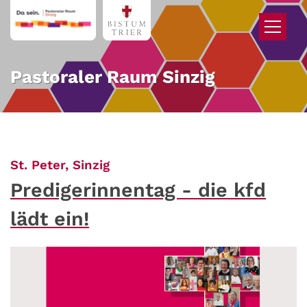
Zum Inhalt springen
Pastoraler Raum Sinzig
:
St. Peter, Sinzig
Predigerinnentag - die kfd
lädt ein!