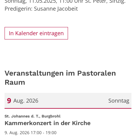
Sonntag, 11.05.2025, 11:00 Uhr St. Peter, Sinzig.
Predigerin: Susanne Jacobeit
In Kalender eintragen
Veranstaltungen im Pastoralen
Raum
9
Aug. 2026
Sonntag
Datum: 9. August 2026
:
St. Johannes d. T., Burgbrohl
Kammerkonzert in der Kirche
9. Aug. 2026 17:00 - 19:00