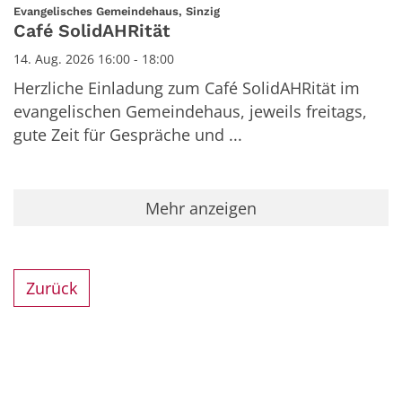
Datum: 14. August 2026
:
Evangelisches Gemeindehaus, Sinzig
Café SolidAHRität
14. Aug. 2026 16:00 - 18:00
Herzliche Einladung zum Café SolidAHRität im
evangelischen Gemeindehaus, jeweils freitags,
gute Zeit für Gespräche und ...
Mehr anzeigen
Zurück